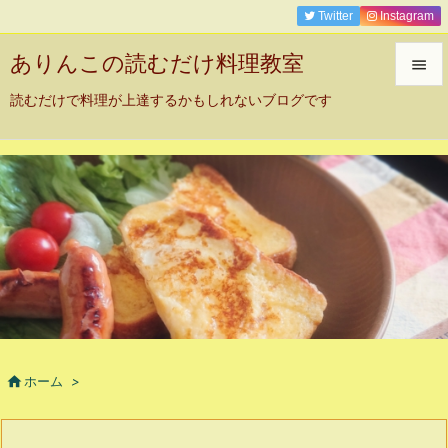
Twitter
Instagram
ありんこの読むだけ料理教室

読むだけで料理が上達するかもしれないブログです

メニュ

サイド

前へ

次へ

検索

ホーム
>