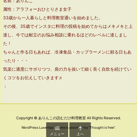
名前：ありんこ
属性：アラフォーおひとりさま女子
33歳から一人暮らしと料理教室通いを始めました。
その後、35歳でインスタに料理の投稿を始めてからはメキメキと上
達し、今では献立のお悩み相談に乗れるほどのレベルに達しまし
た！
ちゃんと作る日もあれば、冷凍食品・カップラーメンに頼る日もあ
ったり・・・
気楽に適度にサボりつつ、肩の力を抜いて細く長く自炊を続けてい
くコツをお伝えしていきます♬
：
Copyright ©
ありんこの読むだけ料理教室
All Rights Reserved.


WordPress Luxeritas Theme is provided by "
Thought is free
".
メニュー
上へ