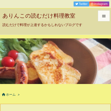
Twitter
Instagram
ありんこの読むだけ料理教室

読むだけで料理が上達するかもしれないブログです

メニュ

サイド

前へ

次へ

検索

ホーム
>