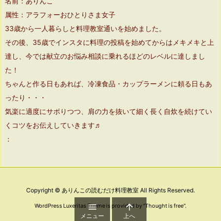
名前：ありんこ
属性：アラフォーおひとりさま女子
33歳から一人暮らしと料理教室通いを始めました。
その後、35歳でインスタに料理の投稿を始めてからはメキメキと上
達し、今では献立のお悩み相談に乗れるほどのレベルに達しまし
た！
ちゃんと作る日もあれば、冷凍食品・カップラーメンに頼る日もあ
ったり・・・
気楽に適度にサボりつつ、肩の力を抜いて細く長く自炊を続けてい
くコツをお伝えしていきます♬
：
Copyright ©
ありんこの読むだけ料理教室
All Rights Reserved.


WordPress Luxeritas Theme is provided by "
Thought is free
".
メニュー
上へ